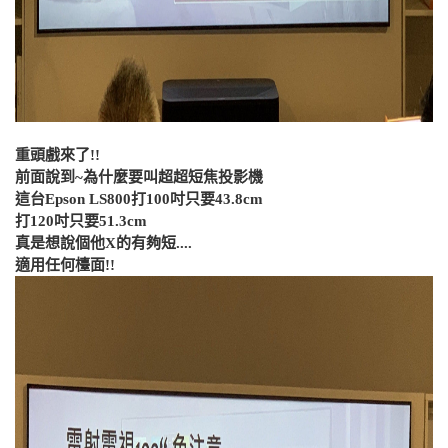
重頭戲來了!!
前面說到~為什麼要叫超超短焦投影機
這台Epson LS800打100吋只要43.8cm
打120吋只要51.3cm
真是想說個他X的有夠短....
適用任何檯面!!