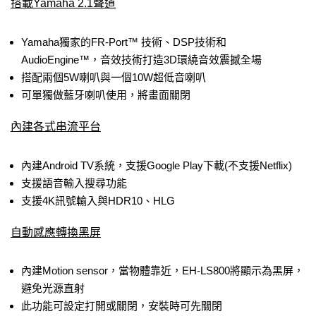
搭載Yamaha 2.1聲道
Yamaha獨家的FR-Port™ 技術、DSP技術和
AudioEngine™，音效技術打造3D環繞音效震撼全場
搭配兩個5W喇叭與一個10W超低音喇叭
可單獨做藍牙喇叭使用，將畫面關閉
內建各式串流平台
內建Android TV系統，支援Google Play下載(不支援Netflix)
支援語音輸入搜尋功能
支援4K訊號輸入與HDR10、HLG
自動感應轉換黑屏
內建Motion sensor，當物體靠近，EH-LS800將顯示為黑屏，
避免光源直射
此功能可設定打開或關閉，安裝時可先關閉