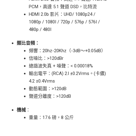
PCM，高達 5.1 聲道 DSD，比特流
HDMI 2.0b 影片：UHD/ 1080p24 /
1080p / 1080I / 720p / 576p / 576I /
480p / 480I
類比音頻：
頻響：20hz-20Khz（-3dB～+0.05dB）
信噪比：>120dBr
總諧波失真 + 噪聲：< 0.00018%
輸出電平：(RCA) 2.l ±0.2Vrms。(卡儂)
4.2 ±0.4Vrms
動態範圍：>120dB
聲道分離度：>120dB
機械
：
重量：17.6 磅，8 公斤