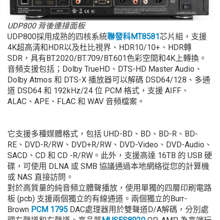
UDP800
背後連接面板
UDP800採用成熟的四核系統
聯發科MT8581
芯片組，支援
4K超高清和HDR以及杜比視界、HDR10/10+、HDR轉
SDR，具有BT.2020/BT.709/BT.601色彩空間和4K上轉換。
音頻支援包括；Dolby TrueHD、DTS-HD Master Audio、
Dolby Atmos 和 DTS-X 播放器可以解碼 DSD64/128、多通
道 DSD64 和 192kHz/24 位 PCM 格式，支援 AIFF、
ALAC、APE、FLAC 和 WAV 音頻檔案。
它支援多種媒體格式，包括 UHD-BD、BD、BD-R、BD-
RE、DVD-R/RW、DVD+R/RW、DVD-Video、DVD-Audio、
SACD、CD 和 CD -R/RW。此外，支援高達 16TB 的 USB 硬
碟，可使用 DLNA 或 SMB 協議通過本地網絡從您的計算機
或 NAS 直接訪問。
對於高質量的純音頻立體聲播放，使用單獨的四層印刷電路
板 (pcb) 支援兩個獨立的有線通道。兩個獨立的Burr-
Brown
PCM 1795
DAC處理器用於雙聲道D/A解碼，分別處