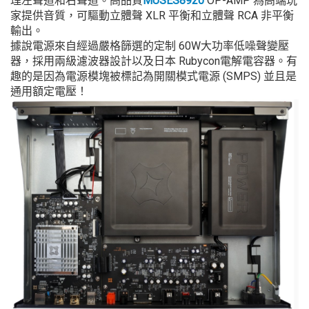
理左聲道和右聲道。高品質
MUSES8920
OP-AMP 為高端玩
家提供音質，可驅動立體聲 XLR 平衡和立體聲 RCA 非平衡
輸出。
據說電源來自經過嚴格篩選的定制 60W大功率低噪聲變壓
器，採用兩級濾波器設計以及日本 Rubycon電解電容器。有
趣的是因為電源模塊被標記為開關模式電源 (SMPS) 並且是
通用額定電壓！