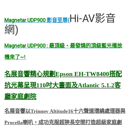
Hi-AV影音
Magnetar UDP900
影音至尊(
網)
Magnetar UDP900 : 最頂級
、
最發燒的頂級藍光播放
機來了~!
名展音響精心規劃Epson EH-TW8400搭配
抗光幕呈現110吋大畫面及Atlantic 5.1.2客
廳家庭劇院
名展音響以Trinnov Altitude16十六聲道環繞處理器與
Procella喇叭，成功克服超狹長空間打造超級家庭劇