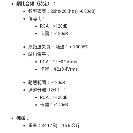
類比音頻（待定）：
頻率響應：20hz-20Khz (+-0.03dB)
信噪比：
RCA：>120dB
卡儂：>130dB
總諧波失真 + 噪聲：< 0.0005%
輸出電平：
RCA：2.l ±0.2Vrms。
卡儂：4.2±0.4Vrms
動態範圍：>120dB
通道分離（2ch）：
RCA：>120dB
卡儂：>140dB
機械
：
重量：34.17 磅，15.5 公斤