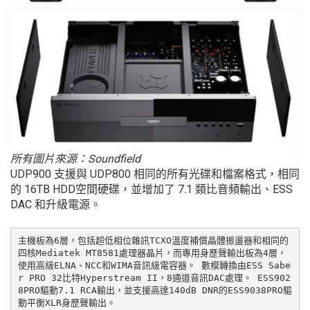
所有圖片來源：Soundfield
UDP900 支援與 UDP800 相同的所有光碟和檔案格式，相同
的 16TB HDD空間硬碟，並增加了 7.1 類比音頻輸出、ESS
DAC 和升級電源。
主機板為6層，包括超低相位雜訊TCXO溫度補償晶體振盪器和相同的
四核Mediatek MT8581處理器晶片，而專用身歷聲輸出板為4層，
使用高級ELNA、NCC和WIMA音訊級電容器。 數模轉換由ESS Sabe
r PRO 32比特Hyperstream II，8通道音訊DAC處理。 ESS902
8PRO驅動7.1 RCA輸出，並支援高達140dB DNR的ESS9038PRO驅
動平衡XLR身歷聲輸出。
