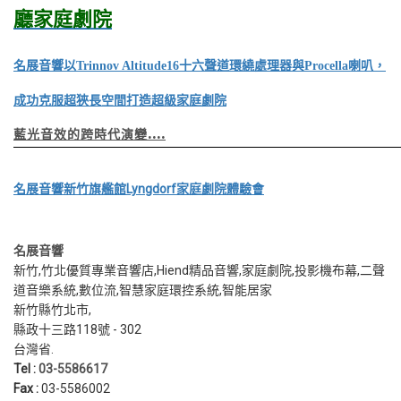
廳家庭劇院
名展音響以Trinnov Altitude16十六聲道環繞處理器與Procella喇叭，
成功克服超狹長空間打造超級家庭劇院
藍光音效的跨時代演變....
名展音響新竹旗艦館Lyngdorf家庭劇院體驗會
名展音響
新竹,竹北優質專業音響店,Hiend精品音響,家庭劇院,投影機布幕,二聲
道音樂系統,數位流,智慧家庭環控系統,智能居家
新竹縣竹北市
,
縣政十三路118號
-
302
台灣省
.
Tel :
03-5586617
Fax :
03-5586002