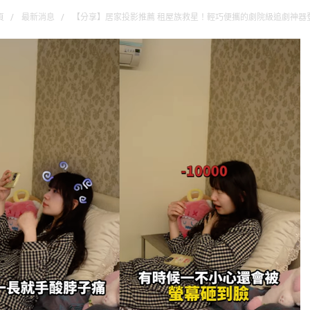
頁
最新消息
【分享】居家投影推薦 租屋族救星！輕巧便攜的劇院級追劇神器