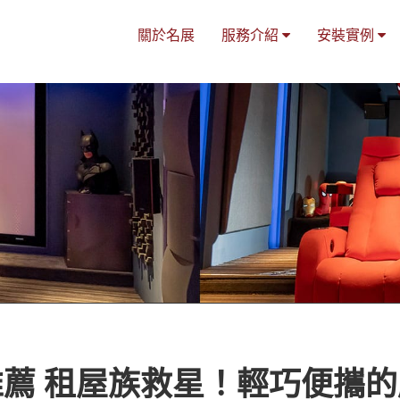
關於名展
服務介紹
安裝實例
薦 租屋族救星！輕巧便攜