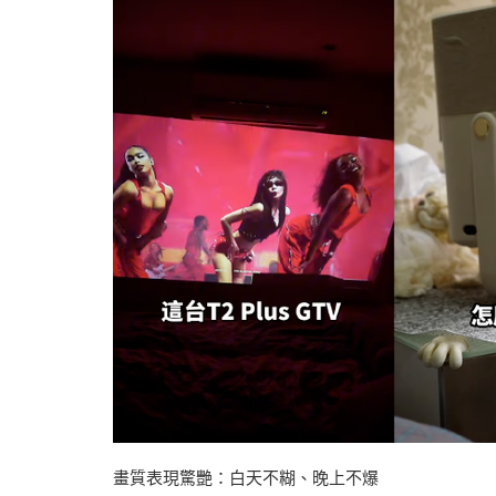
畫質表現驚艷：白天不糊、晚上不爆