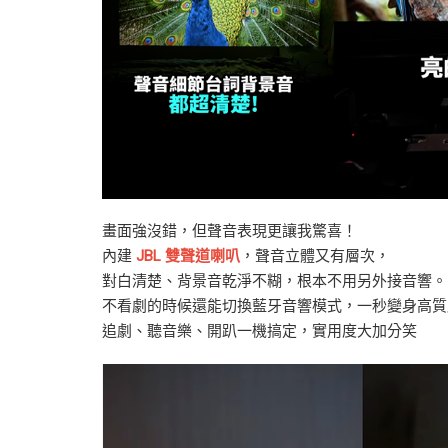
畫面強沒錯，但聲音表現更讓我驚喜！
內建
JBL 雙聲道喇叭
，聲音立體又有層次，
對白清楚、背景音乾淨不糊，根本不用另外接音響。
不看劇的時候還能切換藍牙音響模式，一秒變身高質
追劇、聽音樂、開趴一機搞定，實用度大加分笑