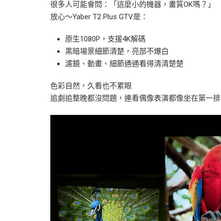
很多人可能會問：「這麼小的機器，畫質OK嗎？」
放心～Yaber T2 Plus GTV是：
原生1080P，支援4K解碼
黑暗場景細節清楚，亮部不爆白
濾鏡、動畫、細節通通看得清清楚楚
色彩自然，久看也不累眼
追劇追整晚都沒問題，連看偶像表演都像坐在第一排