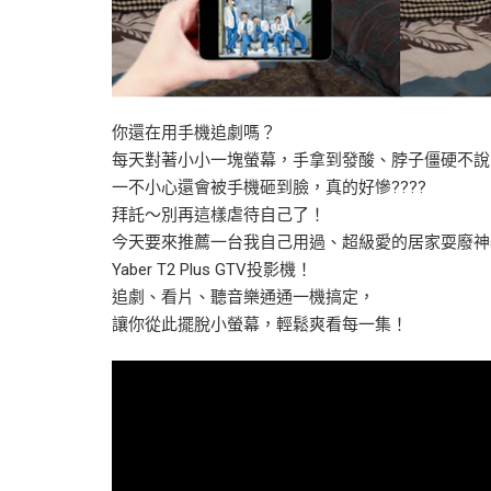
你還在用手機追劇嗎？
每天對著小小一塊螢幕，手拿到發酸、脖子僵硬不說
一不小心還會被手機砸到臉，真的好慘????
拜託～別再這樣虐待自己了！
今天要來推薦一台我自己用過、超級愛的居家耍廢神
Yaber T2 Plus GTV投影機！
追劇、看片、聽音樂通通一機搞定，
讓你從此擺脫小螢幕，輕鬆爽看每一集！