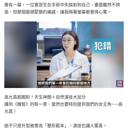
像有一幕，一位實習生在手術中失誤割到自己，畫面雖然不誇
張，但那個眉頭緊鎖的痛感，讓我隔著螢幕都覺得心驚。
高允真超圈粉！天生神顏＋自然演技大加分
講到《機智》的新一季，當然也要特別提到我們的女主角——高
允真！
她不只是外型被譽為「整形範本」，演技也讓人驚喜。