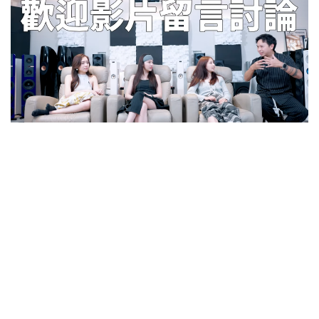
名展劇院音響專賣規劃頂級視聽劇院旗艦館
桃園營業據點
電話：0939-414222