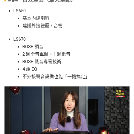
LS650
基本內建喇叭
建議外接聲霸 / 音響
LS670
BOSE 調音
2 顆全音單體 + 1 顆低音
BOSE 低音導管技術
4 組 EQ
不外接聲音設備也能「一機搞定」