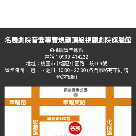
名展劇院音響專賣規劃頂級視聽劇院旗艦館
桃園營業據點
電話：0939-414222
地址：桃園市中壢區中園路二段169號
營業時間 ：週一 ~ 週日 10:00 - 22:00 (各門市略有不同,請
預約視聽)