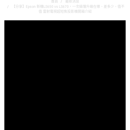
首頁
最新消息
【分享】Epson 新機LS650 vs LS670，一次搞懂升級在哪、差多少、值不
值 雷射電視超短焦投影機開箱介紹