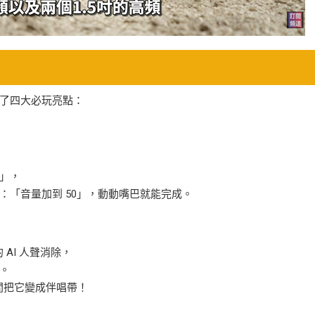
了四大必玩亮點：
」，
：「音量加到 50」，動動嘴巴就能完成。
 AI 人聲消除，
。
瞬間把它變成伴唱帶！