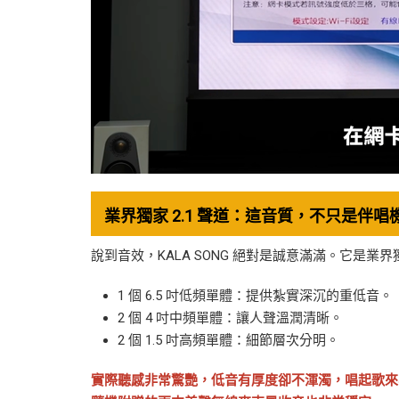
業界獨家 2.1 聲道：這音質，不只是伴唱
說到音效，KALA SONG 絕對是誠意滿滿。它是業界獨
1 個 6.5 吋低頻單體：提供紮實深沉的重低音。
2 個 4 吋中頻單體：讓人聲溫潤清晰。
2 個 1.5 吋高頻單體：細節層次分明。
實際聽感非常驚艷，低音有厚度卻不渾濁，唱起歌來