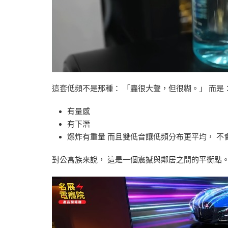
這套低頻不是那種： 「轟很大聲，但很糊。」 而是
有量感
有下潛
爆炸有重量 而且雙低音讓低頻分布更平均， 不
對公寓族來說， 這是一個震撼與鄰居之間的平衡點