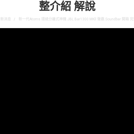
整介紹 解說
最新消息
新一代Atoms 環繞分離式神機 JBL Bar1300 MKll 聲霸 Soundbar 開箱