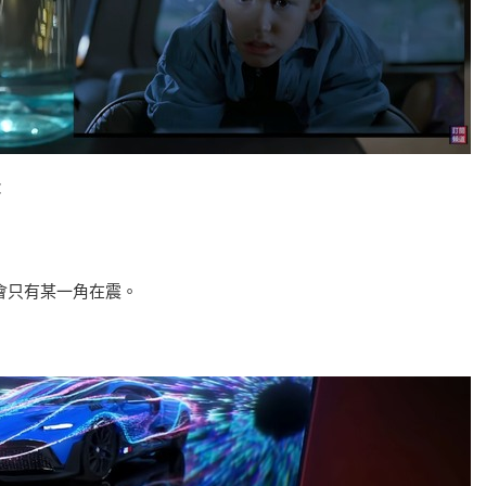
：
會只有某一角在震。
。