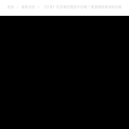
首頁
最新消息
【分享】花百萬音響卻不好聽？電源健檢實測給你看