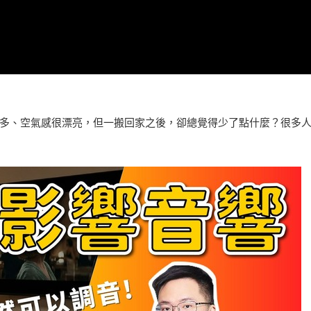
多、空氣感很漂亮，但一搬回家之後，卻總覺得少了點什麼？很多