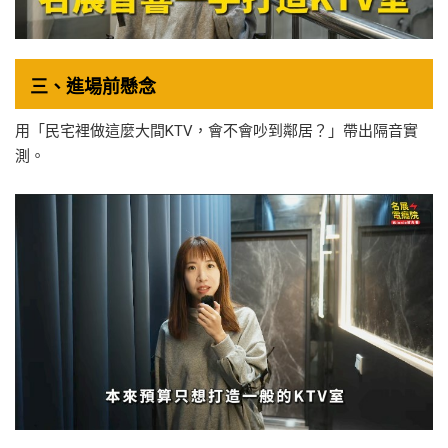
三、進場前懸念
用「民宅裡做這麼大間KTV，會不會吵到鄰居？」帶出隔音實
測。