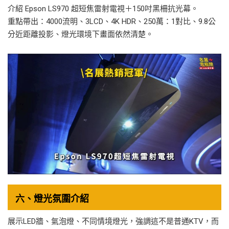
介紹 Epson LS970 超短焦雷射電視＋150吋黑柵抗光幕。
重點帶出：4000流明、3LCD、4K HDR、250萬：1對比、9.8公
分近距離投影、燈光環境下畫面依然清楚。
六、燈光氛圍介紹
展示LED牆、氣泡燈、不同情境燈光，強調這不是普通KTV，而