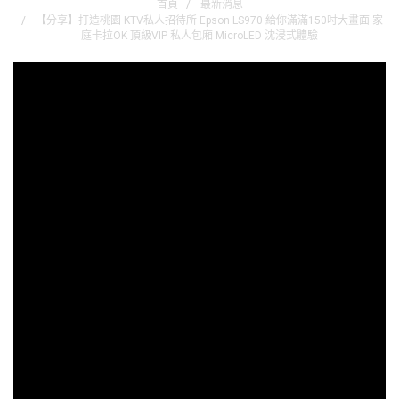
首頁
最新消息
【分享】打造桃園 KTV私人招待所 Epson LS970 給你滿滿150吋大畫面 家
庭卡拉OK 頂級VIP 私人包廂 MicroLED 沈浸式體驗