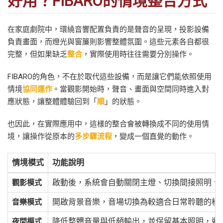
好用？FIBARO的情境整合方式
在家庭劇院中，環繞音響配置負責的是聲音的呈現，投影設備
負責畫面，而燈光與窗簾則影響整體氛圍。這些元素各自都很
完整，但如果缺乏
整合
，實際使用時往往需要分別操作。
FIBARO的角色，不在於取代這些設備，而是讓它們能依照使用
情境
協同運作
。當觀影開始時，聲音、畫面與空間同時進入對
應狀態，讓整體體驗回到「
順
」的狀態。
也因此，在實際應用中，這樣的整合會被轉換成不同的使用情
境，讓操作從原本的
多步驟流程
，變成一個直覺的動作。
情境模式
功能說明
啟動後，系統會自動關閉主燈、切換間接照明、
觀影模式
開啟背景音樂，音場切換為較適合日常聆聽的模
音樂模式
降低整體音量與低頻輸出，並保留基本照明，避
夜間模式