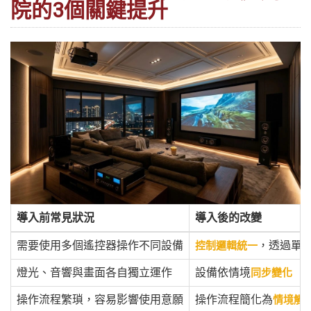
院的3個關鍵提升
導入前常見狀況
導入後的改變
需要使用多個遙控器操作不同設備
，透過單
控制邏輯統一
燈光、音響與畫面各自獨立運作
設備依情境
同步變化
操作流程繁瑣，容易影響使用意願
操作流程簡化為
情境觸