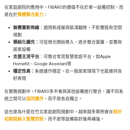
在家庭劇院的應用中，FIBARO的價值不在於單一設備控制，而
是在於
整體整合能力
：
無需重新佈線
：適用新成屋與裝潢翻修，不影響既有空間
規劃
模組化擴充：
可從燈光開始導入，逐步整合窗簾、音響與
居家設備
支援主流平台
：可整合常見智慧家庭平台，如Apple
HomeKit、Google Assistant等
穩定性高：
系統運作穩定，在一般居家環境下也能維持良
好表現
在實務規劃中，FIBARO多半會與其他設備進行整合，讓不同系
統之間可以
協同運作
，而不是各自獨立。
這也是為什麼在竹北家庭劇院規劃中，越來越多案例會在
設計
初期就納入智慧控制
，而不是等設備裝好後再補強。