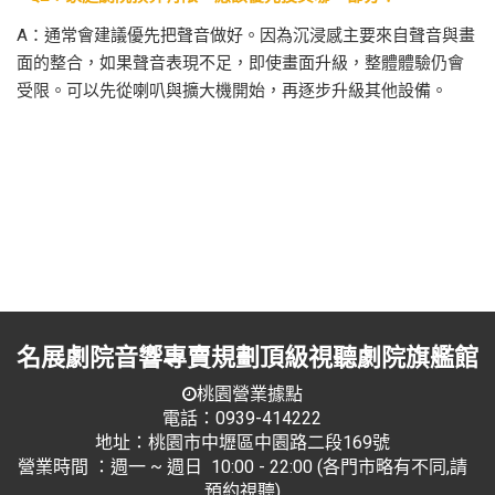
A：通常會建議優先把聲音做好。因為沉浸感主要來自聲音與畫
面的整合，如果聲音表現不足，即使畫面升級，整體體驗仍會
受限。可以先從喇叭與擴大機開始，再逐步升級其他設備。
名展劇院音響專賣規劃頂級視聽劇院旗艦館
桃園營業據點
電話：0939-414222
地址：桃園市中壢區中園路二段169號
營業時間 ：週一 ~ 週日 10:00 - 22:00 (各門市略有不同,請
預約視聽)