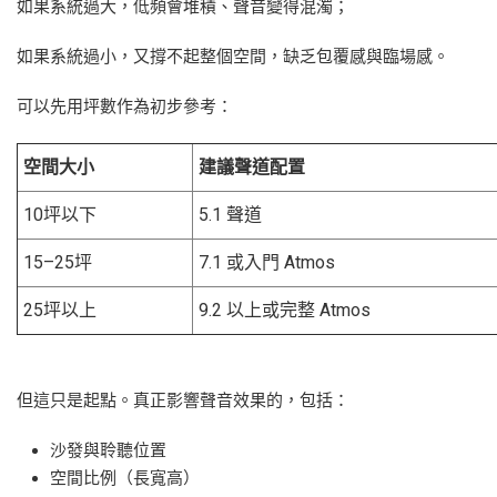
如果系統過大，低頻會堆積、聲音變得混濁；
如果系統過小，又撐不起整個空間，缺乏包覆感與臨場感。
可以先用坪數作為初步參考：
空間大小
建議聲道配置
10坪以下
5.1 聲道
15–25坪
7.1 或入門 Atmos
25坪以上
9.2 以上或完整 Atmos
但這只是起點。真正影響聲音效果的，包括：
沙發與聆聽位置
空間比例（長寬高）