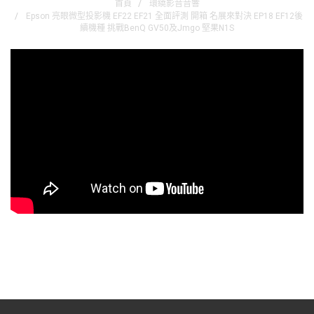
首頁
環繞影音音響
Epson 亮眼微型投影機 EF22 EF21 全面評測 開箱 名展來對決 EP18 EF12後
續機種 挑戰BenQ GV50及Jmgo 堅果N1S