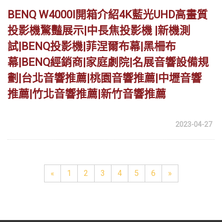
BENQ W4000I開箱介紹4K藍光UHD高畫質
投影機驚豔展示|中長焦投影機 |新機測
試|BENQ投影機|菲涅爾布幕|黑柵布
幕|BENQ經銷商|家庭劇院|名展音響設備規
劃|台北音響推薦|桃園音響推薦|中壢音響
推薦|竹北音響推薦|新竹音響推薦
2023-04-27
«
1
2
3
4
5
6
»